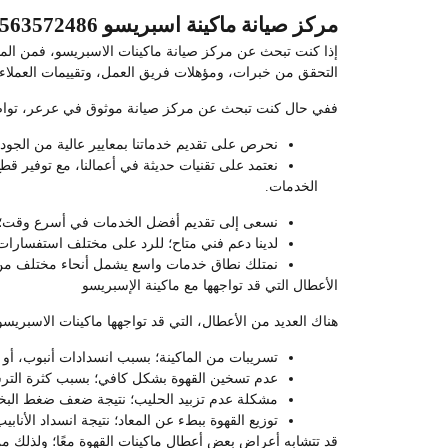
مركز صيانة ماكينة اسبريسو 0563572486
إذا كنت تبحث عن مركز صيانة ماكينات الاسبريسو، فمن الم
التحقق من خبرات، ومؤهلات فريق العمل، وتقييمات العملاء
ففي حال كنت تبحث عن مركز صيانة موثوق في عرعر، توا
نحرص على تقديم خدماتنا بمعايير عالية من الجودة
نعتمد على تقنيات حديثة في أعمالنا، مع توفير قط
الخدمات.
نسعى إلى تقديم أفضل الخدمات في أسرع وقت؛ م
لدينا دعم فني متاح؛ للرد على مختلف استفسارات 
نمتلك نطاق خدمات واسع يشمل أنحاء مختلف من الم
الأعطال التي قد تواجهها مع ماكينة الإسبريسو
هناك العديد من الأعطال، التي قد تواجهها ماكينات الاسبريسو،
تسريبات من الماكينة؛ بسبب انسدادات أنبوب، أو ص
عدم تسخين القهوة بشكل كافي؛ بسبب كثرة التر
مشكلة عدم تزبيد الحليب؛ نتيجة ضعف ضغط البخار،
توزيع القهوة ببطء عن المعاد؛ نتيجة انسداد الأن
قد تتشابه أعراض بعض أعطال ماكينات القهوة معًا؛ ولذلك م