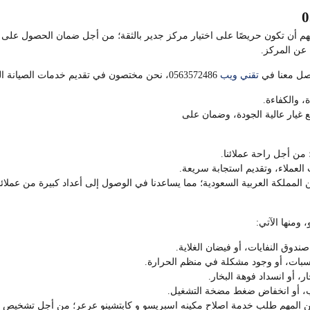
هم أن تكون حريصًا على اختيار مركز جدير بالثقة؛ من أجل ضمان الحصول على 
 عن المركز.
صل معنا في
تقني ويب
0563572486، نحن مختصون في تقديم خدمات الصيانة المنزلية، وتمتاز خدماتنا بالآتي:
، والكفاءة.
ع غيار عالية الجودة، وضمان على
ن أجل راحة عملائنا.
العملاء، وتقديم استجابة سريعة.
ملكة العربية السعودية؛ مما يساعدنا في الوصول إلى أعداد كبيرة من عملائنا
 ومنها الآتي:
ندوق النفايات، أو فيضان الغلاية.
سبات، أو وجود مشكلة في منظم الحرارة.
 أو انسداد فوهة البخار.
ابيب، أو انخفاض ضغط مضخة التشغيل.
ن المهم طلب خدمة اصلاح مكينه اسبريسو و كابتشينو عرعر؛ من أجل تشخيص سلي