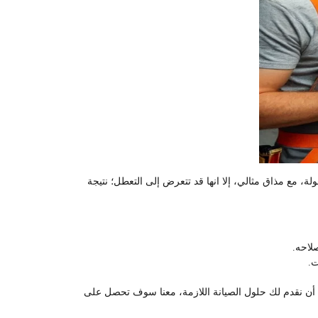
 مع مذاق مثالي، إلا انها قد تتعرض إلى التعطل؛ نتيجة
لاحه.
ت.
 معنا في تقني ويب 0563572486، فلدينا فريق فني مؤهل، جاهزون أن نقدم لك حلول الصيانة اللازمة، معنا سوف تحصل على