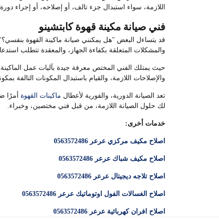
اللازمة، سواء استبدال جزء تالف، أو إصلاحه، أو إجراء دورة 
فني صيانة مكينة قهوة كابتشينو
قد يتساءل البعض "هل يمكنني صيانة ماكينة القهوة بنفسي؟"، ف
والمشكلات المتعلقة بكفاءة الجهاز، والمعقدة تتطلب استدع
حيث يمتلك الفني المختص معرفة جيدة بآليات عمل الماكينة، وا
والإصلاحات اللازمة، والقيام باستبدال المكونات التالفة بمكو
تعد الصيانة الدورية، والفورية لأعطال
ماكينات القهوة
أمرًا ض
لك حلول الصيانة اللازمة، من قبل فني مختصين، وخبراء.
خدمات أخرى:
اصلاح مكيف مركزي عرعر 0563572486
اصلاح مكيف شباك عرعر 0563572486
اصلاح تلاجه ديجيتال عرعر 0563572486
اصلاح الغسالات الفول اوتوماتيك عرعر 0563572486
اصلاح افران كهربائية عرعر 0563572486