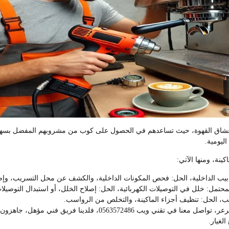
ى عشاق القهوة، حيث تساعدهم في الحصول على كوب من مشروبهم المفضل بسهولة،
ليومية.
ة، ومنها الآتي:
ابيب الداخلية، الحل: فحص المكونات الداخلية، والكشف عن محل التسريب، وإص
تمل: خلل في التوصيلات الكهربائية، الحل: إصلاح الخلل، أو استبدال التوصيلا
سب، الحل: تنظيف أجزاء الماكينة، والتخلص من الرواسب.
إذا كنت بحاجة إلى خدمة اصلاح مكينه اسبريسو وكابتشينو عرعر، تواصل
لغيار.